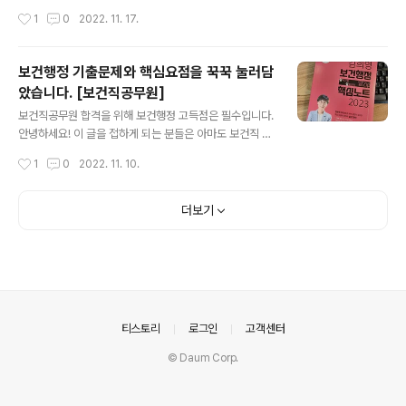
신고증 / 주민등록번호가 기재된 장애인 등록증 및 장애인
교재가 나오면서 판도가 크게 바뀌고 있습니다. 앞으로의
작성시간
1
0
2022. 11. 17.
복지카드 [학생증은 신분증으로 인정되지 않습니다.] 응시
위생사 시험합격을 목표로 하고 있는 예비 수험생이라면
표는 앞..
아래 내용을 꼼꼼히 체크하여 위생사 수험서 또는 강의 선
택을 하는데 도움이 되었으면 합니다. (분명! 도움이 됩니
보건행정 기출문제와 핵심요점을 꾹꾹 눌러담
다.) 좋은 책을 선택하는데 있어 체크해야 할 것은 많지 않
았습니다. [보건직공무원]
습니다. - 파트별 전문 저자진이 명확하게 표기되어 있는
글 내용
교재인지 체크! - 최신 출제경향에 맞춰 발 빠르게 움직이
보건직공무원 합격을 위해 보건행정 고득점은 필수입니다.
는 교재인지 체크! - 현장에서 꾸준하게 강의를 진행하고
안녕하세요! 이 글을 접하게 되는 분들은 아마도 보건직 공
있는 저자진인지 체크! - 책판매로 끝나지 않고 적극적인
무원 시험에 대해 알아보고 계시거나, 이미 열심히 준비를
작성시간
1
0
2022. 11. 10.
소통이 되는 교재인지 체크! 딱 네가지입니다. 그 이유에 대
하고 있는 분들일 것입니다. 실제 시험에서 합격을 원한다
해 설명드리니 확인해 보자고요~ 파트..
면 보건행정과 공중보건 같은 전공과목에서의 고득점은 반
드시 필요한데요. 오늘 안내드릴 책은 김희영 보건행정 알
더보기
집 핵심노트 2023판입니다. 보건행정 각 단원별로 테마를
구분하여 기출되었던 내용들을 보기 쉽게 정리하였습니다.
기존 요약서들과의 차별점을 말씀드린다면 몇가지가 있습
니다. 1. 이론서의 내용을 그대로 줄여놓은 것이 아닌 괄호
넣기 식의 문제형태로 되어 있어 관련 내용에 대해 정확하
게 알고 있는지를 체크할 수 있도록 합니다. 2. 별표 표시를
의안내
티스토리
로그인
고객센터
구분하여 중요도 및 기출 빈도를 확..
© Daum Corp.