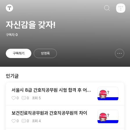
검색하기
티스토리
자신감을 갖자!
구독자
0
구독하기
방명록
신고하기 레이어
열기
인기글
서울시 8급 간호직공무원 시험 합격 후 어디
서 근무하게 되는지?
0
0
조회
5
보건진료직공무원과 간호직공무원의 차이
0
0
조회
4