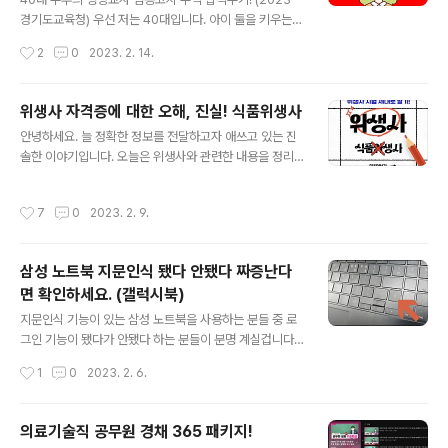
과의 경쟁을 통해 당락이 결정되는 상대평가시험인 임용고
경기도교육청) 우선 저는 40대입니다. 아이 둘을 키우는
시에서 경쟁력을 갖추기 위해서는 그만큼의 노력과 투자는
평범한 주부로 10년을 보냈습니다. 흔히들 말하는 경력단
작성시간
2
0
2023. 2. 14.
반드시 필요합니다. 대방열림은 전공 강의를 제공하는 타
절녀이죠. 아이가 초등 입학하고 제 시간이 생기면서 저의
업체들보다 강의수가 더 많습니다. 하..
미래와 진로에 대해서 좀 고민을 했고 전공을 살려보자는
마음으로 교육대학원에 2020학년에 입학했습니다. 그리
위생사 자격증에 대한 오해, 진실! 식품위생사
고 22년 2월 졸업후 1년 영양교사 준비를 했고 2023년
글 내용
안녕하세요. 늘 정확한 정보를 전달하고자 애쓰고 있는 진
최종합격하였습니다. 나이 혹은 육아 등 걱정마시고 도전
솔한 이야기입니다. 오늘은 위생사와 관련한 내용을 정리
하세요! 나이와 육아는 소중한 지혜와 경험이 됩니다. 40
해드리려고 합니다. 아래에 설명드리는 내용만 잘 알아두
대 평범한 주부가 경기 1등이란 석차를 받았습니다. 좋은
셔도 이것에 대해 제대로 알고 계시는 거예요! 위생사는 자
결과 있을 것입니다. 졸업하고 이제 본격적으로 준비하고
작성시간
7
0
2023. 2. 9.
격증이 아닌 면허증이다. 네 그렇습니다. 지금도 많은 분들
자 할 때 아는 정보도 지인도 없었습니다. 그래서 대방열림
이 잘못 알고 계시는 부분인데요. 이것은 한국보건의료인
고시학원을 선택했습니다. 정보도 지..
국가시험원(국시원)에서 시험을 주관하고, 시험합격 후 보
삼성 노트북 지문인식 됐다 안됐다 짜증난다
건복지부를 통해 정식으로 면허증이 발급됩니다. 국가에서
면 확인하세요. (갤럭시북)
인정하는 면허증이에요. 그리고 지금도 잘못 알고 계신 분
글 내용
들이 많은데요. 식품위생사란 명칭은 없습니다. 법제처에
지문인식 기능이 있는 삼성 노트북을 사용하는 분들 중 로
서 공중위생관리법 제8조의 2 내용을 참고하시면 법적으
그인 기능이 됐다가 안됐다 하는 분들이 분명 계실겁니다.
로 위생사가 할 수 있는 업무에 대해 정리되어 있어요. (아
저도 주기적으로 생기는 문제로 종종 짜증이 나는 경우가
작성시간
1
0
2023. 2. 6.
래 이미지 확인) ※ 취득하는 이유가 뭘까요? 단..
있는데요. 일단 현재 이런 증상을 삼성측에서도 분명 알고
있을 것입니다. 조만간 업데이트를 통한 문제점 해결이 되
기를 바라며, 임시 해결방법을 올립니다. 현재 해결방법은
의료기술직 공무원 경채 365 패키지!
두가지인것 같습니다. [둘다 임시적인 방법] ▣ 지문인식
글 내용