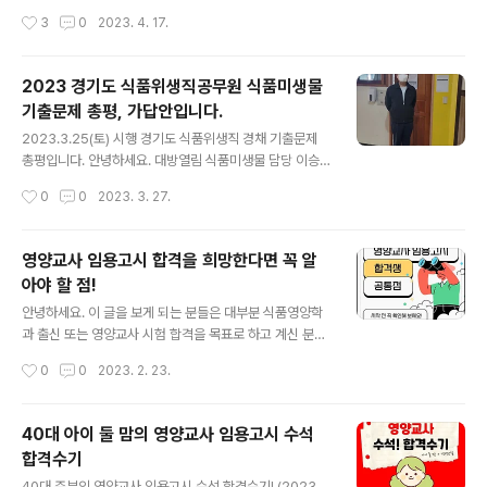
린이날 / 5.27.(토) 부처님 오신 날 / 5.29.(월) 대체휴무일
당하고 있는 김지연입니다. 2023.4.15(토) 안동의 풍천중
작성시간
3
0
2023. 4. 17.
/ 6.6.(화) 현충일 1) 이승훈 교수 영양교육 (4주 수..
학교에서 올해 경상북도 식품위생직 공무원시험이 실시되
었습니다. 응시를 한 수험생 여러분은 합격자 발표가 나기
전 이 복원을 통해 도움이 되는 자료로, 6월 10일에 있을
2023 경기도 식품위생직공무원 식품미생물
지방직 공개경쟁시험과 교육청 식품위생직을 준비하시는
기출문제 총평, 가답안입니다.
수험생 분들은 타 지역에서 출제된 문제의 유형과 난이도
글 내용
를 참고하는데 활용하면 좋을 것 같습니다. 그러면 이번 시
2023.3.25(토) 시행 경기도 식품위생직 경채 기출문제
험의 복원과 출제경향 파악을 시작해 볼까요~ 첫 번째, 우
총평입니다. 안녕하세요. 대방열림 식품미생물 담당 이승
리 교재(마지원 식품위생)를 기준으로 한 출제비중 알아보
훈입니다. 이번 시험은 최근 출제경향과 난이도 변화에 대
작성시간
0
0
2023. 3. 27.
기 두 번째, 시험출제 문항과 답안 예상해 보기 ▣ 문제의
한 체크를 할 수 있는 좋은 기회였습니다. 작년과 올해 시험
순서는 우리 교재의 구성 순서를 기준으..
을 비교한다면 올해는 한마디로 "작년과 동일한 출제범위
지만 작년시험보다는 약간 낮아진 난이도"였던 시험이라고
영양교사 임용고시 합격을 희망한다면 꼭 알
볼 수 있겠습니다. 물론 이번 시험 문제 중 지엽적인 부분
아야 할 점!
(포괄적 조절)에서 출제된 당황스러운 문제가 전혀 없었던
글 내용
것은 아니었지만, 수업시간에 제가 강조드렸던 것처럼 생
안녕하세요. 이 글을 보게 되는 분들은 대부분 식품영양학
소한 문제라 해도 일단 당황하지 않고 보기들의 내용을 하
과 출신 또는 영양교사 시험 합격을 목표로 하고 계신 분들
나씩 소거시켜 나가면 센스 있게 답안을 도출시킬 수 있었
일 것입니다. 17년 이상 영양교사 임용고시 합격을 위한 커
작성시간
0
0
2023. 2. 23.
던 전형적인 문제였기 때문에 문제의 난이도만 봤을 땐 크
리큘럼을 꾸준하게 제공하면서 그동안 봐왔던 합격생들,
게 어려웠다고 볼 수는 없었습니다. 수업..
실패한 분들을 보며 정리한 내용입니다. 내용이 조금 길지
만 꼼꼼하게 읽어보신다면 여러분들의 앞날에 분명 변화가
40대 아이 둘 맘의 영양교사 임용고시 수석
있을 것이라고 생각합니다. 그럼 시작하겠습니다! 1. 임용
합격수기
합격을 위한 커리큘럼(강의수)은 일반 공무원(9급) 커리큘
글 내용
럼에 비해 분량이 훨씬 적습니다. : 합격권에 있는 수험생들
40대 주부의 영양교사 임용고시 수석 합격수기! (2023