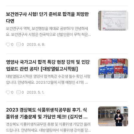
줄줄 읽는 수업이 아닙니다. 반복 학습..
점 이상 예상 ▣ 고득점을 위해선 이론서를 기반으로한 충
실한 학습필요 [요약, 기출 위주로는 X] 1) 결과 평가 지표,
보건연구사 시험! 단기 준비로 합격을 희망한
건강신념, 뉴만의 건강관리체계이론, 체계모형, BPRS, 건
다면
강실태조사, 보건진료전담공무원의 의료행위, 보건의료체
글 내용
계 구성요소, 교차비, 레벨 & 클락의 질병의 자연사 단계,
보건연구사 역학, 보건행정을 제대로 공부하기! 안녕하세
대치, 열사병, 분단토의, 모자사망지표, 진수기 발달과업,
요. 보건연구사 시험은 전국적으로 선발인원이 무척 적은
가족밀착도, 취약 가족의 분류의 17개의 문제는 단골문제
시험입니다. 올해(2023) 기준 전국에서 딱 25명만 선발
작성시간
0
0
2023. 6. 8.
로 요약노트만으로도 충분히 정답을 선택할 수 있었던 문
을 하는데요. 응시기회가 적다 보니 시험에 대해 제대로 파
제들이었습니다. 특히 건..
악하고 한 번의 준비로 합격할 수 있게 준비를 하는 것이 굉
장히 중요합니다. 특히 필수 시험과목인 역학과 보건학을
영양사 국가고시 합격 특강 현장 강의 및 인강
준비하는데 있어 수험서가 아닌 관련 전공서적 하나는 다
업로드 관련 공지! [대방열림고시학원]
들 갖고 있을 것입니다. 고디스 역학(범문에듀케이션), 예
글 내용
방의학과 공중보건(계축문화사 / 현재 4판이 가장 최신판),
대방열림고시학원 영양사 합격특강 수강생 필수 확인 사항
KMLE 예상문제 (퍼시픽북수) 책은 거의 대부분 갖고 계실
입니다. 안녕하세요. 2023.12월에 시행 예정인 47회 영
텐데요. 아무래도 분량과 범위가 워낙 넓다보니 출제경향
양사 국가고시 합격을 위한 대방열림고시학원 현장강의 진
작성시간
0
0
2023. 5. 1.
에 맞춰 핵심 위주로 정리하는 것이 쉽지 않을 것입니다. 역
행 및 인터넷강의 업로드 관련 공지를 드립니다. 인강 수강
학에서는 보건행정 관련 문제..
생 분들은 다음 내용을 잘 참고하셔서 수강 계획을 세우는
데 참고하시기 바라겠습니다.^^ 동영상 강의는 학원 현장
2023 경상북도 식품위생직공무원 후기. 식
수업이 있는 다음날 낮 12시경 업데이트가 되며, 업데이트
품위생 기출문제 및 가답안 체크! (김지연 교
가 완료된 강의들은 수강기간 동안 반복수강이 가능합니
글 내용
수 제공)
다. [단, 5월~6.3(토) 진행되는 토요일 현장수업은 월요일
경상북도 식품위생직공무원 총평 및 식품위생 가답안 올려
낮 12시경 업데이트됩니다.] ▣ 휴무일(휴강) : 5.5.(금) 어
드립니다. 안녕하세요. 대방열림에서 식품위생 강의를 담