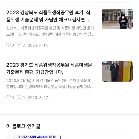
악하고 한 번의 준비로 합격할 수 있게 준비를 하는 것이 굉
장히 중요합니다. 특히 필수 시험과목인 역학과 보건학을
2023 경상북도 식품위생직공무원 후기. 식
준비하는데 있어 수험서가 아닌 관련 전공서적 하나는 다
들 갖고 있을 것입니다. 고디스 역학(범문에듀케이션), 예
품위생 기출문제 및 가답안 체크! (김지연 교
글 내용
방의학과 공중보건(계축문화사 / 현재 4판이 가장 최신판),
수 제공)
경상북도 식품위생직공무원 총평 및 식품위생 가답안 올려
KMLE 예상문제 (퍼시픽북수) 책은 거의 대부분 갖고 계실
드립니다. 안녕하세요. 대방열림에서 식품위생 강의를 담
텐데요. 아무래도 분량과 범위가 워낙 넓다보니 출제경향
당하고 있는 김지연입니다. 2023.4.15(토) 안동의 풍천중
에 맞춰 핵심 위주로 정리하는 것이 쉽지 않을 것입니다. 역
3
0
2023. 4. 17.
학교에서 올해 경상북도 식품위생직 공무원시험이 실시되
학에서는 보건행정 관련 문제..
었습니다. 응시를 한 수험생 여러분은 합격자 발표가 나기
전 이 복원을 통해 도움이 되는 자료로, 6월 10일에 있을
2023 경기도 식품위생직공무원 식품미생물
지방직 공개경쟁시험과 교육청 식품위생직을 준비하시는
수험생 분들은 타 지역에서 출제된 문제의 유형과 난이도
기출문제 총평, 가답안입니다.
글 내용
를 참고하는데 활용하면 좋을 것 같습니다. 그러면 이번 시
2023.3.25(토) 시행 경기도 식품위생직 경채 기출문제
험의 복원과 출제경향 파악을 시작해 볼까요~ 첫 번째, 우
총평입니다. 안녕하세요. 대방열림 식품미생물 담당 이승
리 교재(마지원 식품위생)를 기준으로 한 출제비중 알아보
훈입니다. 이번 시험은 최근 출제경향과 난이도 변화에 대
기 두 번째, 시험출제 문항과 답안 예상해 보기 ▣ 문제의
0
0
2023. 3. 27.
한 체크를 할 수 있는 좋은 기회였습니다. 작년과 올해 시험
순서는 우리 교재의 구성 순서를 기준으..
을 비교한다면 올해는 한마디로 "작년과 동일한 출제범위
지만 작년시험보다는 약간 낮아진 난이도"였던 시험이라고
볼 수 있겠습니다. 물론 이번 시험 문제 중 지엽적인 부분
(포괄적 조절)에서 출제된 당황스러운 문제가 전혀 없었던
이 블로그 인기글
것은 아니었지만, 수업시간에 제가 강조드렸던 것처럼 생
소한 문제라 해도 일단 당황하지 않고 보기들의 내용을 하