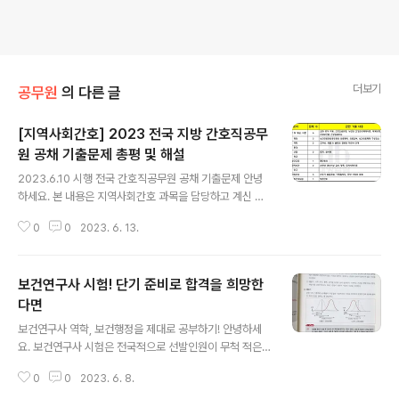
더보기
공무원
의 다른 글
[지역사회간호] 2023 전국 지방 간호직공무
원 공채 기출문제 총평 및 해설
글 내용
2023.6.10 시행 전국 간호직공무원 공채 기출문제 안녕
하세요. 본 내용은 지역사회간호 과목을 담당하고 계신 김
희영 교수님께서 제공해 주셨습니다. 요약 ▣ 작년대비 조
0
0
2023. 6. 13.
금 낮은 난이도 ▣ 합격권의 수험생들과 경쟁을 위해선 95
점 이상 예상 ▣ 고득점을 위해선 이론서를 기반으로한 충
실한 학습필요 [요약, 기출 위주로는 X] 1) 결과 평가 지표,
보건연구사 시험! 단기 준비로 합격을 희망한
건강신념, 뉴만의 건강관리체계이론, 체계모형, BPRS, 건
강실태조사, 보건진료전담공무원의 의료행위, 보건의료체
다면
글 내용
계 구성요소, 교차비, 레벨 & 클락의 질병의 자연사 단계,
보건연구사 역학, 보건행정을 제대로 공부하기! 안녕하세
대치, 열사병, 분단토의, 모자사망지표, 진수기 발달과업,
요. 보건연구사 시험은 전국적으로 선발인원이 무척 적은
가족밀착도, 취약 가족의 분류의 17개의 문제는 단골문제
시험입니다. 올해(2023) 기준 전국에서 딱 25명만 선발
로 요약노트만으로도 충분히 정답을 선택할 수 있었던 문
0
0
2023. 6. 8.
을 하는데요. 응시기회가 적다 보니 시험에 대해 제대로 파
제들이었습니다. 특히 건..