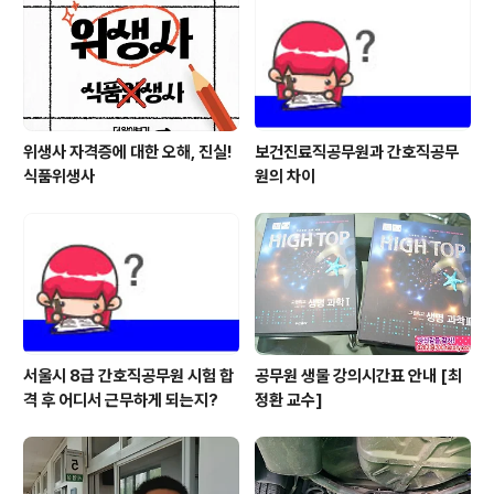
나씩 소거시켜 나가면 센스 있게 답안을 도출시킬 수 있었
던 전형적인 문제였기 때문에 문제의 난이도만 봤을 땐 크
게 어려웠다고 볼 수는 없었습니다. 수업..
위생사 자격증에 대한 오해, 진실!
보건진료직공무원과 간호직공무
식품위생사
원의 차이
서울시 8급 간호직공무원 시험 합
공무원 생물 강의시간표 안내 [최
격 후 어디서 근무하게 되는지?
정환 교수]