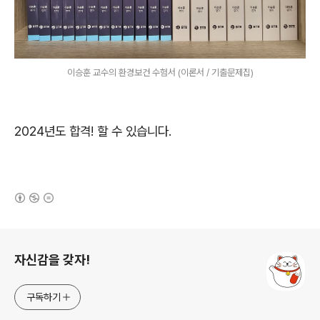
이승훈 교수의 환경보건 수험서 (이론서 / 기출문제집)
2024년도 합격! 할 수 있습니다.
(새창열림)
로그 정보
자신감을 갖자!
구독하기