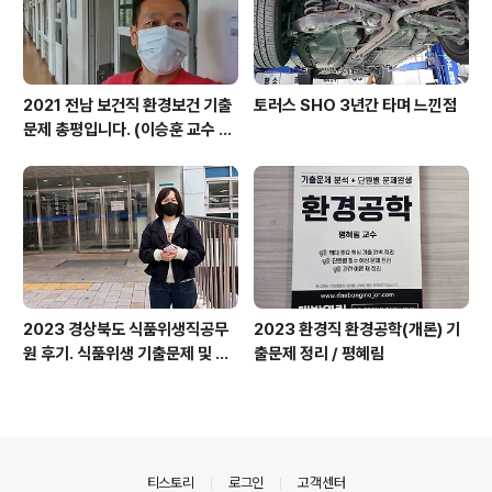
2021 전남 보건직 환경보건 기출
토러스 SHO 3년간 타며 느낀점
문제 총평입니다. (이승훈 교수 제
공)
2023 경상북도 식품위생직공무
2023 환경직 환경공학(개론) 기
원 후기. 식품위생 기출문제 및 가
출문제 정리 / 평혜림
답안 체크! (김지연 교수 제공)
의안내
티스토리
로그인
고객센터