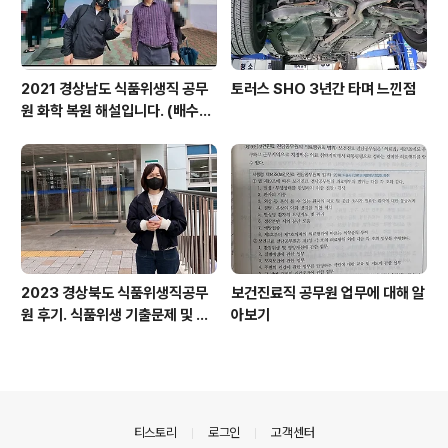
2021 경상남도 식품위생직 공무
토러스 SHO 3년간 타며 느낀점
원 화학 복원 해설입니다. (배수진
교수 제공)
2023 경상북도 식품위생직공무
보건진료직 공무원 업무에 대해 알
원 후기. 식품위생 기출문제 및 가
아보기
답안 체크! (김지연 교수 제공)
의안내
티스토리
로그인
고객센터