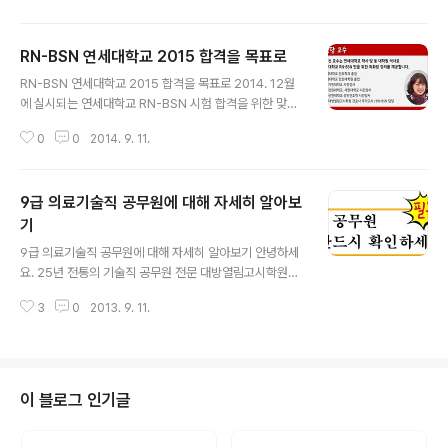
약 7개월 정도를 사용하고 있는데요. 오늘보니 사용가능한
공간이 약 8GB 밖에 안남았더군요. -_-사진과 영상도 모
RN-BSN 연세대학교 2015 합격을 목표로
두 지운 상태에서 말이죠. 헐~ 아이폰에서! 설정 - 일반 -
글 내용
사용내용으로 들어가서 뭐가 문제인지 확인을 해보았습니
RN-BSN 연세대학교 2015 합격을 목표로 2014. 12월
다. 그랬더니~ 카카오톡이 거의 10GB의 용량을 사용하고
에 실시되는 연세대학교 RN-BSN 시험 합격을 위한 맞춤
있더라구요. 헉...앱스토어용 카카오톡도 얼마전에 업데이
식 특강이 2014.9.13(토) 개강합니다.강의를 진행하는 노
트가 되면서 카카오톡 어플 내에서 저장된 캐시 데이터 삭
0
0
2014. 9. 11.
성신 교수님은 연대 출신으로 오로지 연세대 시험에 중점
제를 할 수 있게 되었는데요. 요것만으로는 제대로 해결이
을 두고 특강을 진행합니다. RNBSN 관련 강의들을 검색
되지 않습니다. 수시로 ..
해보시면 인터넷강의 판매업체에서 제작한 강의, 연대 경
9급 의료기술직 공무원에 대해 자세히 알아보
향에 맞추지 못한 강의 등여러 강의를 검색할 수 있습니다.
연세대학교 시험의 특징으로는 최근 간호 이슈 및 주요 정
기
글 내용
책과 관련된 문제들이 나온다는 것인데요. 아래의 간단한
9급 의료기술직 공무원에 대해 자세히 알아보기 안녕하세
오리엔테이션 영상을 먼저 확인해 보도록 하세요. 아~ 이
요. 25년 전통의 기술직 공무원 전문 대방열림고시학원입
런 시험을 통해 선발하는 구나~ 하고 이해가 되시죠? 우리
니다. 9급 의료기술직 공무원 시험에 대해 이야기 하고자
나라의 간호계를 이끌어 갈 수 있는 리더가 될 수 있도록 많
3
0
2013. 9. 11.
합니다. 시험을 준비하고자 하는 수험생들은 반드시 다음
은 노력이 필요합니다. ..
내용을 숙지하신 후 신중히 생각하고 준비하시기 바랍니
다. 1. 1년에 몇 번 시험이 있는가? 응시할 수 있는 지역은?
1년에 1번 시험이 있을수도 있고, 없을수도 있습니다. 의료
기술직 공무원 시험은 지방직 공무원 시험에 해당됩니다.
이 블로그 인기글
각 지방자치단체들이 매년 2 ~ 3월 경 홈페이지 채용공고
란에 시험공고를 공지합니다. 안전행정부에서 주관하는 국