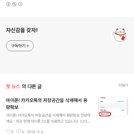
(새창열림)
로그 정보
자신감을 갖자!
구독하기
더보기
핫 뉴스
의 다른 글
아이폰! 카카오톡의 저장공간을 삭제해서 용
량확보
글 내용
아이폰! 카카오톡의 저장공간을 삭제해서 용량확보 안녕하
세요~ 저는 현재 아이폰 5S를 사용하고 있습니다. 32GB
짜리입니다.늘 궁금했던 점이 "설치한 어플도 많지 않은
0
5
2014. 9. 6.
데... 사용가능한 공간이 왜이리 적을까?.." 였습니다. 현재